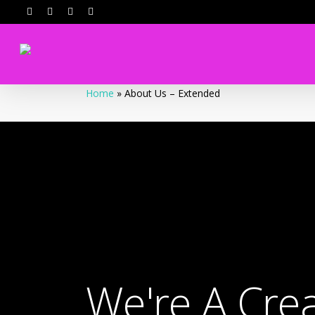
Home
»
About Us – Extended
We're A Cre