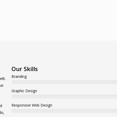
uam
euismod orci ut et lobortis aliquam. Aliquam
in tortor enim.
Our Skills
Branding
lit.
ue
Graphic Design
Responsive Web Design
ed
is,