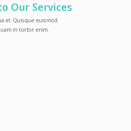
to Our Services
gna et. Quisque euismod
iquam in tortor enim.
Modern Graphic Design
Phasellus enim libero, blandit vel sapien vitae,
condimentum ultricies magna et. Quisque
euismod orci ut et lobortis aliquam. Aliquam
in tortor enim.
Server Optimization
Phasellus enim libero, blandit vel sapien vitae,
condimentum ultricies magna et. Quisque