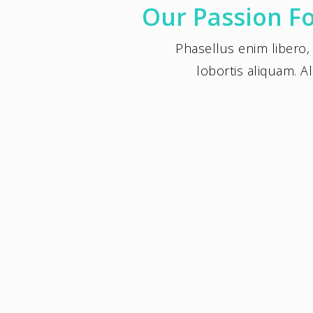
Our Passion Fo
Phasellus enim libero,
lobortis aliquam. Al
Web Development
Phasellus enim libero, blandit vel sapien vi
condimentum ultricies magna et. Quisque
euismod orci ut et lobortis aliquam. Aliq
in tortor enim.
Cloud Hosting
Phasellus enim libero, blandit vel sapien vi
condimentum ultricies magna et. Quisque