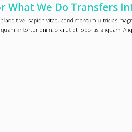
r What We Do Transfers In
 blandit vel sapien vitae, condimentum ultricies ma
iquam in tortor enim. orci ut et lobortis aliquam. Al
Social Marketing
tae,
Phasellus enim libero, blandit vel sapien vitae,
condimentum ultricies magna et. Quisque
uam
euismod orci ut et lobortis aliquam. Aliquam
in tortor enim.
Responsive Web Design
tae,
Phasellus enim libero, blandit vel sapien vitae,
condimentum ultricies magna et. Quisque