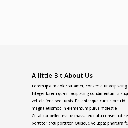
euismod orci ut et lobortis aliquam. Aliq
in tortor enim.
A little Bit About Us
Lorem ipsum dolor sit amet, consectetur adipiscing e
Integer lorem quam, adipiscing condimentum tristiq
vel, eleifend sed turpis. Pellentesque cursus arcu id
magna euismod in elementum purus molestie.
Curabitur pellentesque massa eu nulla consequat s
porttitor arcu porttitor. Quisque volutpat pharetra fel