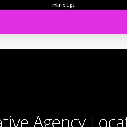
mkn plugs
ative Agency Loca