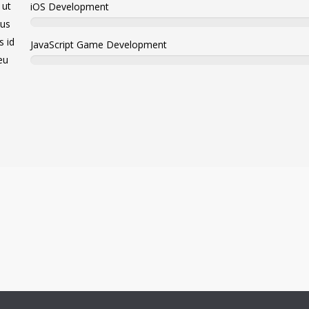
 ut
iOS Development
cus
s id
JavaScript Game Development
eu